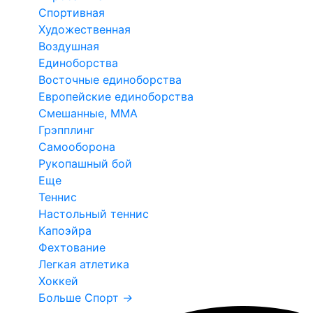
Спортивная
Художественная
Воздушная
Единоборства
Восточные единоборства
Европейские единоборства
Смешанные, ММА
Грэпплинг
Самооборона
Рукопашный бой
Еще
Теннис
Настольный теннис
Капоэйра
Фехтование
Легкая атлетика
Хоккей
Больше Спорт
→