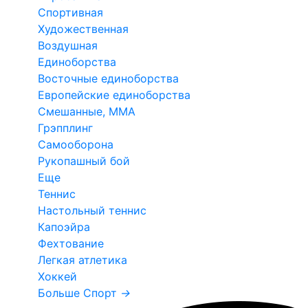
Спортивная
Художественная
Воздушная
Единоборства
Восточные единоборства
Европейские единоборства
Смешанные, ММА
Грэпплинг
Самооборона
Рукопашный бой
Еще
Теннис
Настольный теннис
Капоэйра
Фехтование
Легкая атлетика
Хоккей
Больше Спорт
→