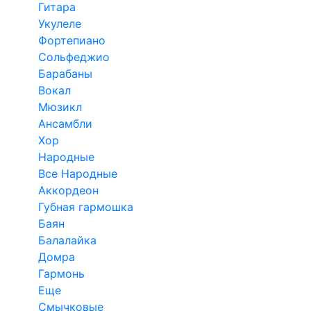
Гитара
Укулеле
Фортепиано
Сольфеджио
Барабаны
Вокал
Мюзикл
Ансамбли
Хор
Народные
Все Народные
Аккордеон
Губная гармошка
Баян
Балалайка
Домра
Гармонь
Еще
Смычковые