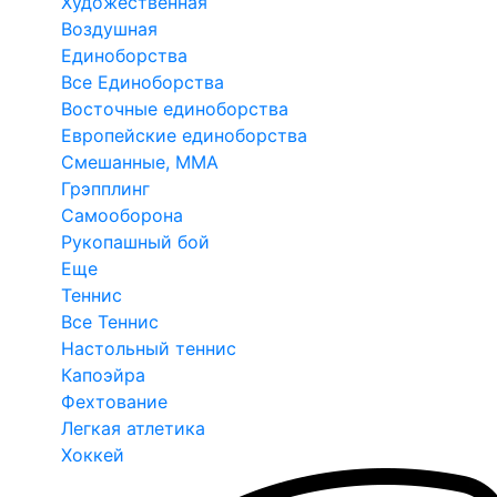
Художественная
Воздушная
Единоборства
Все Единоборства
Восточные единоборства
Европейские единоборства
Смешанные, ММА
Грэпплинг
Самооборона
Рукопашный бой
Еще
Теннис
Все Теннис
Настольный теннис
Капоэйра
Фехтование
Легкая атлетика
Хоккей