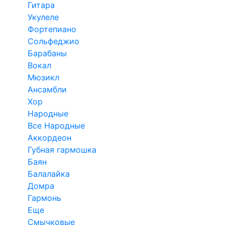
Гитара
Укулеле
Фортепиано
Сольфеджио
Барабаны
Вокал
Мюзикл
Ансамбли
Хор
Народные
Все Народные
Аккордеон
Губная гармошка
Баян
Балалайка
Домра
Гармонь
Еще
Смычковые