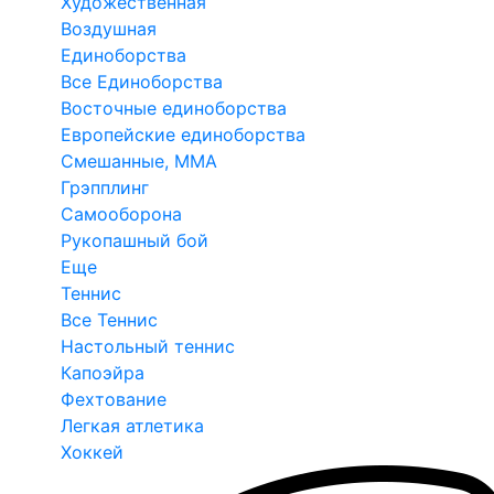
Художественная
Воздушная
Единоборства
Все Единоборства
Восточные единоборства
Европейские единоборства
Смешанные, ММА
Грэпплинг
Самооборона
Рукопашный бой
Еще
Теннис
Все Теннис
Настольный теннис
Капоэйра
Фехтование
Легкая атлетика
Хоккей