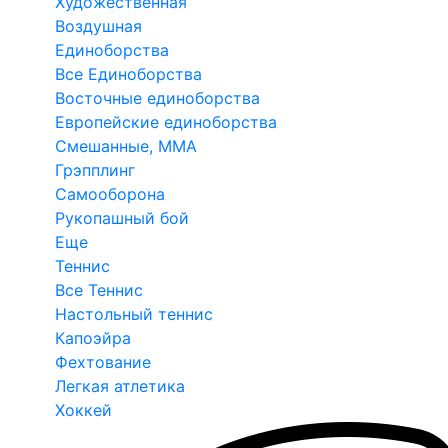
Художественная
Воздушная
Единоборства
Все Единоборства
Восточные единоборства
Европейские единоборства
Смешанные, ММА
Грэпплинг
Самооборона
Рукопашный бой
Еще
Теннис
Все Теннис
Настольный теннис
Капоэйра
Фехтование
Легкая атлетика
Хоккей