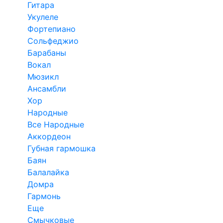
Гитара
Укулеле
Фортепиано
Сольфеджио
Барабаны
Вокал
Мюзикл
Ансамбли
Хор
Народные
Все Народные
Аккордеон
Губная гармошка
Баян
Балалайка
Домра
Гармонь
Еще
Смычковые