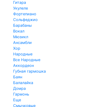
Гитара
Укулеле
Фортепиано
Сольфеджио
Барабаны
Вокал
Мюзикл
Ансамбли
Хор
Народные
Все Народные
Аккордеон
Губная гармошка
Баян
Балалайка
Домра
Гармонь
Еще
Смычковые