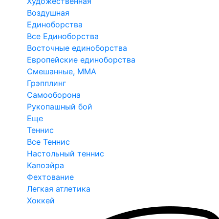
Художественная
Воздушная
Единоборства
Все Единоборства
Восточные единоборства
Европейские единоборства
Смешанные, ММА
Грэпплинг
Самооборона
Рукопашный бой
Еще
Теннис
Все Теннис
Настольный теннис
Капоэйра
Фехтование
Легкая атлетика
Хоккей