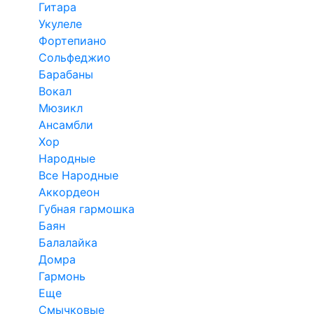
Гитара
Укулеле
Фортепиано
Сольфеджио
Барабаны
Вокал
Мюзикл
Ансамбли
Хор
Народные
Все Народные
Аккордеон
Губная гармошка
Баян
Балалайка
Домра
Гармонь
Еще
Смычковые