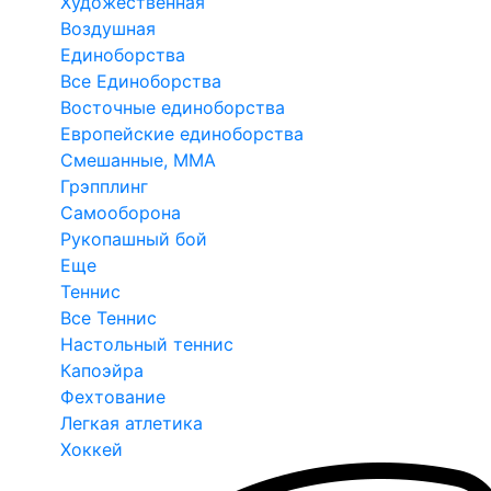
Художественная
Воздушная
Единоборства
Все Единоборства
Восточные единоборства
Европейские единоборства
Смешанные, ММА
Грэпплинг
Самооборона
Рукопашный бой
Еще
Теннис
Все Теннис
Настольный теннис
Капоэйра
Фехтование
Легкая атлетика
Хоккей