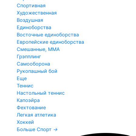
Спортивная
Художественная
Воздушная
Единоборства
Восточные единоборства
Европейские единоборства
Смешанные, ММА
Грэпплинг
Самооборона
Рукопашный бой
Еще
Теннис
Настольный теннис
Капоэйра
Фехтование
Легкая атлетика
Хоккей
Больше Спорт
→