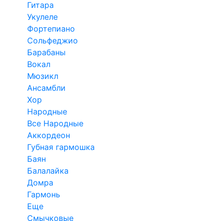
Гитара
Укулеле
Фортепиано
Сольфеджио
Барабаны
Вокал
Мюзикл
Ансамбли
Хор
Народные
Все Народные
Аккордеон
Губная гармошка
Баян
Балалайка
Домра
Гармонь
Еще
Смычковые