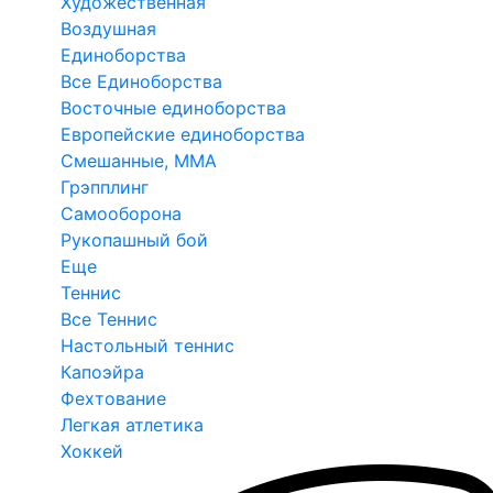
Художественная
Воздушная
Единоборства
Все Единоборства
Восточные единоборства
Европейские единоборства
Смешанные, ММА
Грэпплинг
Самооборона
Рукопашный бой
Еще
Теннис
Все Теннис
Настольный теннис
Капоэйра
Фехтование
Легкая атлетика
Хоккей