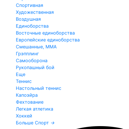
Спортивная
Художественная
Воздушная
Единоборства
Восточные единоборства
Европейские единоборства
Смешанные, ММА
Грэпплинг
Самооборона
Рукопашный бой
Еще
Теннис
Настольный теннис
Капоэйра
Фехтование
Легкая атлетика
Хоккей
Больше Спорт
→