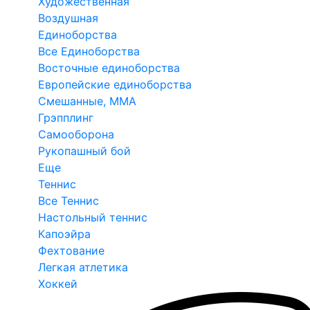
Художественная
Воздушная
Единоборства
Все Единоборства
Восточные единоборства
Европейские единоборства
Смешанные, ММА
Грэпплинг
Самооборона
Рукопашный бой
Еще
Теннис
Все Теннис
Настольный теннис
Капоэйра
Фехтование
Легкая атлетика
Хоккей