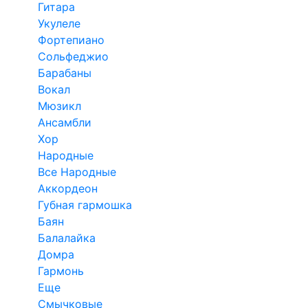
Гитара
Укулеле
Фортепиано
Сольфеджио
Барабаны
Вокал
Мюзикл
Ансамбли
Хор
Народные
Все Народные
Аккордеон
Губная гармошка
Баян
Балалайка
Домра
Гармонь
Еще
Смычковые