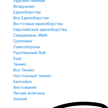
Художественная
Воздушная
Единоборства
Все Единоборства
Восточные единоборства
Европейские единоборства
Смешанные, ММА
Грэпплинг
Самооборона
Рукопашный бой
Еще
Теннис
Все Теннис
Настольный теннис
Капоэйра
Фехтование
Легкая атлетика
Хоккей