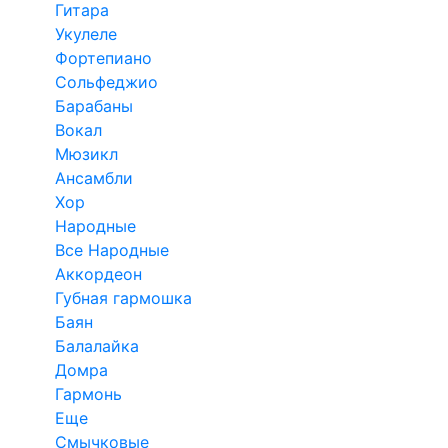
Гитара
Укулеле
Фортепиано
Сольфеджио
Барабаны
Вокал
Мюзикл
Ансамбли
Хор
Народные
Все Народные
Аккордеон
Губная гармошка
Баян
Балалайка
Домра
Гармонь
Еще
Смычковые