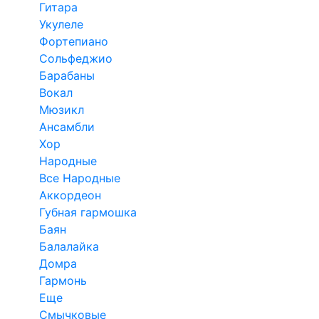
Гитара
Укулеле
Фортепиано
Сольфеджио
Барабаны
Вокал
Мюзикл
Ансамбли
Хор
Народные
Все Народные
Аккордеон
Губная гармошка
Баян
Балалайка
Домра
Гармонь
Еще
Смычковые