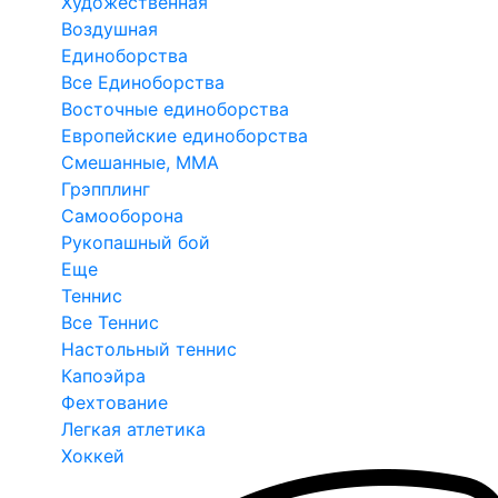
Художественная
Воздушная
Единоборства
Все Единоборства
Восточные единоборства
Европейские единоборства
Смешанные, ММА
Грэпплинг
Самооборона
Рукопашный бой
Еще
Теннис
Все Теннис
Настольный теннис
Капоэйра
Фехтование
Легкая атлетика
Хоккей