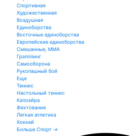
Спортивная
Художественная
Воздушная
Единоборства
Восточные единоборства
Европейские единоборства
Смешанные, ММА
Грэпплинг
Самооборона
Рукопашный бой
Еще
Теннис
Настольный теннис
Капоэйра
Фехтование
Легкая атлетика
Хоккей
Больше Спорт
→