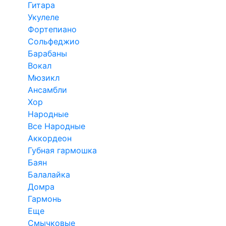
Гитара
Укулеле
Фортепиано
Сольфеджио
Барабаны
Вокал
Мюзикл
Ансамбли
Хор
Народные
Все Народные
Аккордеон
Губная гармошка
Баян
Балалайка
Домра
Гармонь
Еще
Смычковые