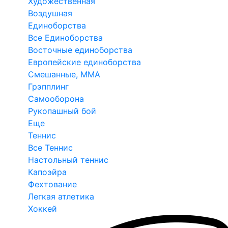
Художественная
Воздушная
Единоборства
Все Единоборства
Восточные единоборства
Европейские единоборства
Смешанные, ММА
Грэпплинг
Самооборона
Рукопашный бой
Еще
Теннис
Все Теннис
Настольный теннис
Капоэйра
Фехтование
Легкая атлетика
Хоккей