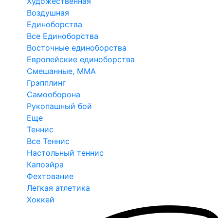
Художественная
Воздушная
Единоборства
Все Единоборства
Восточные единоборства
Европейские единоборства
Смешанные, ММА
Грэпплинг
Самооборона
Рукопашный бой
Еще
Теннис
Все Теннис
Настольный теннис
Капоэйра
Фехтование
Легкая атлетика
Хоккей