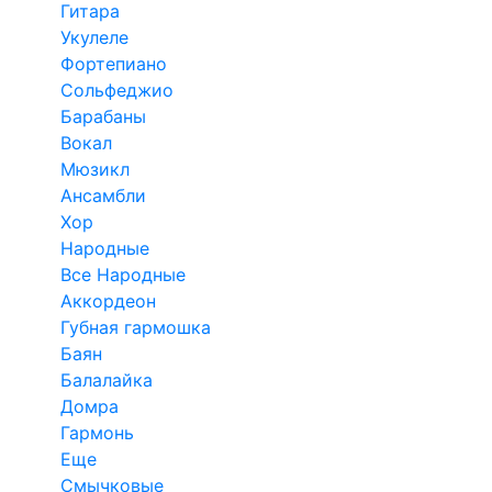
Гитара
Укулеле
Фортепиано
Сольфеджио
Барабаны
Вокал
Мюзикл
Ансамбли
Хор
Народные
Все Народные
Аккордеон
Губная гармошка
Баян
Балалайка
Домра
Гармонь
Еще
Смычковые