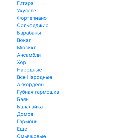
Гитара
Укулеле
Фортепиано
Сольфеджио
Барабаны
Вокал
Мюзикл
Ансамбли
Хор
Народные
Все Народные
Аккордеон
Губная гармошка
Баян
Балалайка
Домра
Гармонь
Еще
Смычковые