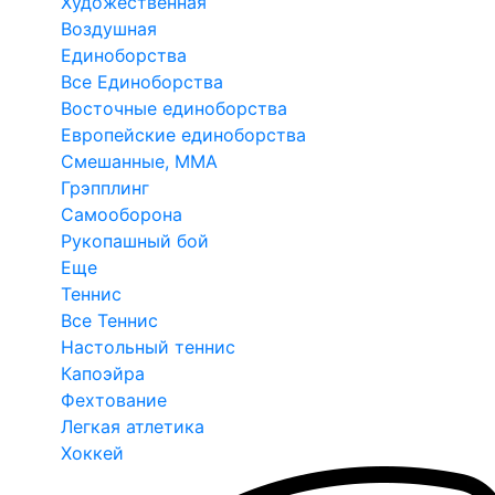
Художественная
Воздушная
Единоборства
Все Единоборства
Восточные единоборства
Европейские единоборства
Смешанные, ММА
Грэпплинг
Самооборона
Рукопашный бой
Еще
Теннис
Все Теннис
Настольный теннис
Капоэйра
Фехтование
Легкая атлетика
Хоккей