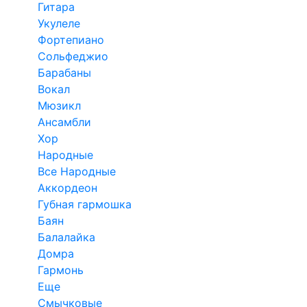
Гитара
Укулеле
Фортепиано
Сольфеджио
Барабаны
Вокал
Мюзикл
Ансамбли
Хор
Народные
Все Народные
Аккордеон
Губная гармошка
Баян
Балалайка
Домра
Гармонь
Еще
Смычковые