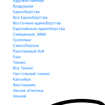
Художественная
Воздушная
Единоборства
Все Единоборства
Восточные единоборства
Европейские единоборства
Смешанные, ММА
Грэпплинг
Самооборона
Рукопашный бой
Еще
Теннис
Все Теннис
Настольный теннис
Капоэйра
Фехтование
Легкая атлетика
Хоккей