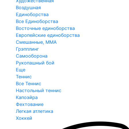
Художественная
Воздушная
Единоборства
Все Единоборства
Восточные единоборства
Европейские единоборства
Смешанные, ММА
Грэпплинг
Самооборона
Рукопашный бой
Еще
Теннис
Все Теннис
Настольный теннис
Капоэйра
Фехтование
Легкая атлетика
Хоккей