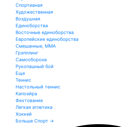
Спортивная
Художественная
Воздушная
Единоборства
Восточные единоборства
Европейские единоборства
Смешанные, ММА
Грэпплинг
Самооборона
Рукопашный бой
Еще
Теннис
Настольный теннис
Капоэйра
Фехтование
Легкая атлетика
Хоккей
Больше Спорт
→