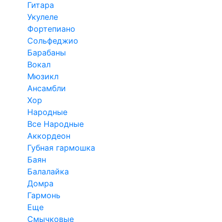
Гитара
Укулеле
Фортепиано
Сольфеджио
Барабаны
Вокал
Мюзикл
Ансамбли
Хор
Народные
Все Народные
Аккордеон
Губная гармошка
Баян
Балалайка
Домра
Гармонь
Еще
Смычковые