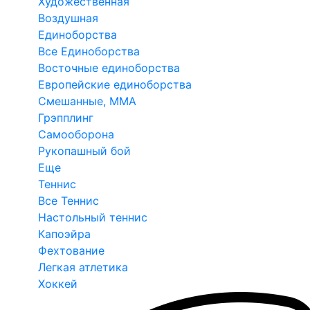
Художественная
Воздушная
Единоборства
Все Единоборства
Восточные единоборства
Европейские единоборства
Смешанные, ММА
Грэпплинг
Самооборона
Рукопашный бой
Еще
Теннис
Все Теннис
Настольный теннис
Капоэйра
Фехтование
Легкая атлетика
Хоккей