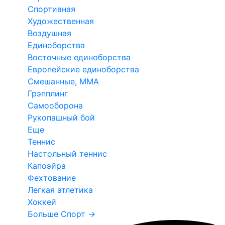
Спортивная
Художественная
Воздушная
Единоборства
Восточные единоборства
Европейские единоборства
Смешанные, ММА
Грэпплинг
Самооборона
Рукопашный бой
Еще
Теннис
Настольный теннис
Капоэйра
Фехтование
Легкая атлетика
Хоккей
Больше Спорт
→