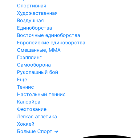
Спортивная
Художественная
Воздушная
Единоборства
Восточные единоборства
Европейские единоборства
Смешанные, ММА
Грэпплинг
Самооборона
Рукопашный бой
Еще
Теннис
Настольный теннис
Капоэйра
Фехтование
Легкая атлетика
Хоккей
Больше Спорт
→