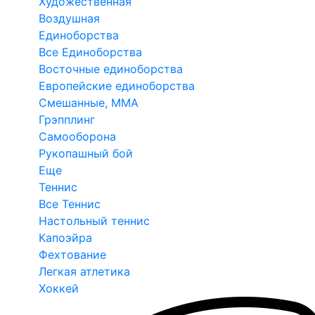
Художественная
Воздушная
Единоборства
Все Единоборства
Восточные единоборства
Европейские единоборства
Смешанные, ММА
Грэпплинг
Самооборона
Рукопашный бой
Еще
Теннис
Все Теннис
Настольный теннис
Капоэйра
Фехтование
Легкая атлетика
Хоккей