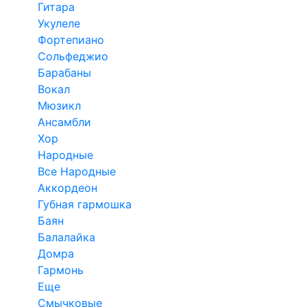
Гитара
Укулеле
Фортепиано
Сольфеджио
Барабаны
Вокал
Мюзикл
Ансамбли
Хор
Народные
Все Народные
Аккордеон
Губная гармошка
Баян
Балалайка
Домра
Гармонь
Еще
Смычковые