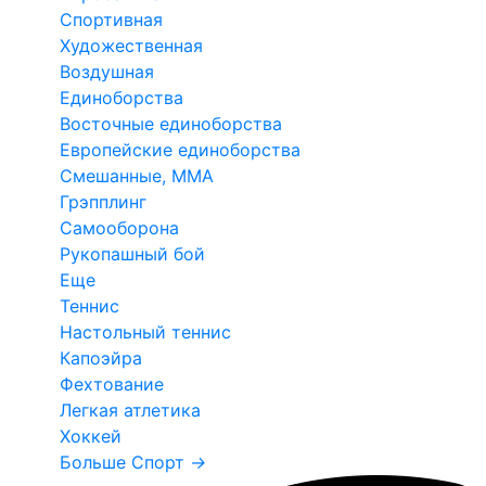
Спортивная
Художественная
Воздушная
Единоборства
Восточные единоборства
Европейские единоборства
Смешанные, ММА
Грэпплинг
Самооборона
Рукопашный бой
Еще
Теннис
Настольный теннис
Капоэйра
Фехтование
Легкая атлетика
Хоккей
Больше Спорт
→