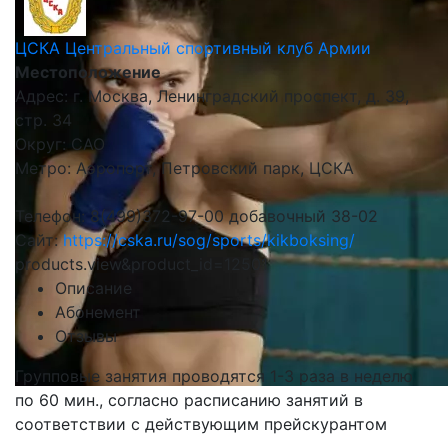
ЦСКА Центральный спортивный клуб Армии
Местоположение
Адрес: г. Москва, Ленинградский проспект, д. 39,
стр. 34
Округ: САО
Метро: Аэропорт, Петровский парк, ЦСКА
Телефон: 8(499)372-97-00 добавочный 38-02
Сайт:
https://cska.ru/sog/sports/kikboksing/
products.view&product_id=12501
Описание
Абонемент
Отзывы
Групповые занятия проводятся 1-3 раза в неделю
по 60 мин., согласно расписанию занятий в
соответствии с действующим прейскурантом