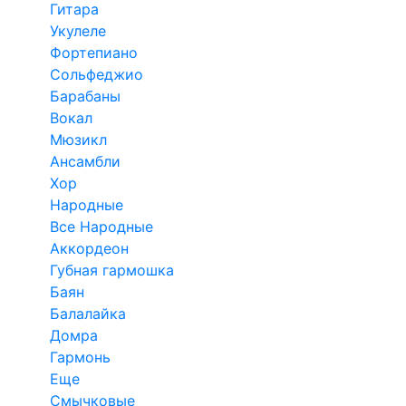
Гитара
Укулеле
Фортепиано
Сольфеджио
Барабаны
Вокал
Мюзикл
Ансамбли
Хор
Народные
Все Народные
Аккордеон
Губная гармошка
Баян
Балалайка
Домра
Гармонь
Еще
Смычковые