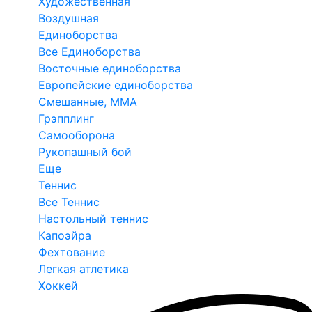
Художественная
Воздушная
Единоборства
Все Единоборства
Восточные единоборства
Европейские единоборства
Смешанные, ММА
Грэпплинг
Самооборона
Рукопашный бой
Еще
Теннис
Все Теннис
Настольный теннис
Капоэйра
Фехтование
Легкая атлетика
Хоккей