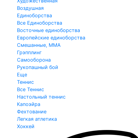
Художественная
Воздушная
Единоборства
Все Единоборства
Восточные единоборства
Европейские единоборства
Смешанные, ММА
Грэпплинг
Самооборона
Рукопашный бой
Еще
Теннис
Все Теннис
Настольный теннис
Капоэйра
Фехтование
Легкая атлетика
Хоккей