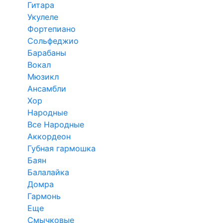
Гитара
Укулеле
Фортепиано
Сольфеджио
Барабаны
Вокал
Мюзикл
Ансамбли
Хор
Народные
Все Народные
Аккордеон
Губная гармошка
Баян
Балалайка
Домра
Гармонь
Еще
Смычковые