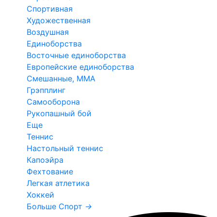
Спортивная
Художественная
Воздушная
Единоборства
Восточные единоборства
Европейские единоборства
Смешанные, ММА
Грэпплинг
Самооборона
Рукопашный бой
Еще
Теннис
Настольный теннис
Капоэйра
Фехтование
Легкая атлетика
Хоккей
Больше Спорт
→