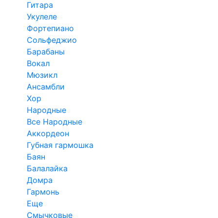
Гитара
Укулеле
Фортепиано
Сольфеджио
Барабаны
Вокал
Мюзикл
Ансамбли
Хор
Народные
Все Народные
Аккордеон
Губная гармошка
Баян
Балалайка
Домра
Гармонь
Еще
Смычковые