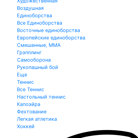
Художественная
Воздушная
Единоборства
Все Единоборства
Восточные единоборства
Европейские единоборства
Смешанные, ММА
Грэпплинг
Самооборона
Рукопашный бой
Еще
Теннис
Все Теннис
Настольный теннис
Капоэйра
Фехтование
Легкая атлетика
Хоккей