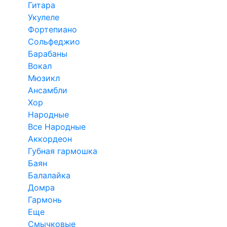
Гитара
Укулеле
Фортепиано
Сольфеджио
Барабаны
Вокал
Мюзикл
Ансамбли
Хор
Народные
Все Народные
Аккордеон
Губная гармошка
Баян
Балалайка
Домра
Гармонь
Еще
Смычковые