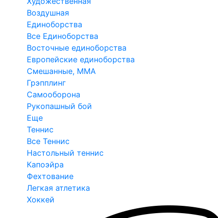
Художественная
Воздушная
Единоборства
Все Единоборства
Восточные единоборства
Европейские единоборства
Смешанные, ММА
Грэпплинг
Самооборона
Рукопашный бой
Еще
Теннис
Все Теннис
Настольный теннис
Капоэйра
Фехтование
Легкая атлетика
Хоккей