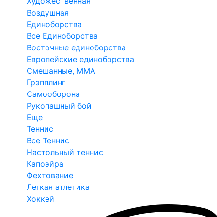
Художественная
Воздушная
Единоборства
Все Единоборства
Восточные единоборства
Европейские единоборства
Смешанные, ММА
Грэпплинг
Самооборона
Рукопашный бой
Еще
Теннис
Все Теннис
Настольный теннис
Капоэйра
Фехтование
Легкая атлетика
Хоккей