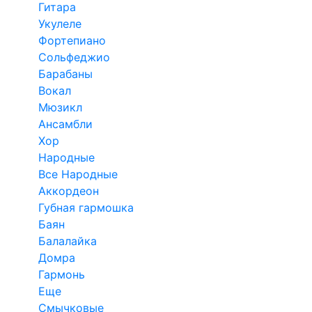
Гитара
Укулеле
Фортепиано
Сольфеджио
Барабаны
Вокал
Мюзикл
Ансамбли
Хор
Народные
Все Народные
Аккордеон
Губная гармошка
Баян
Балалайка
Домра
Гармонь
Еще
Смычковые