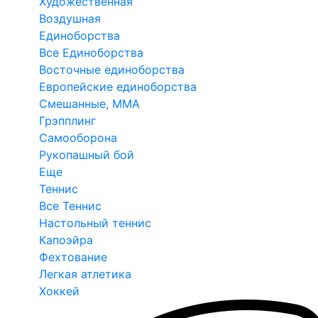
Художественная
Воздушная
Единоборства
Все Единоборства
Восточные единоборства
Европейские единоборства
Смешанные, ММА
Грэпплинг
Самооборона
Рукопашный бой
Еще
Теннис
Все Теннис
Настольный теннис
Капоэйра
Фехтование
Легкая атлетика
Хоккей