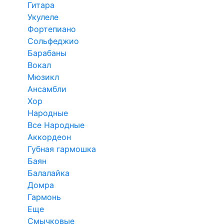
Гитара
Укулеле
Фортепиано
Сольфеджио
Барабаны
Вокал
Мюзикл
Ансамбли
Хор
Народные
Все Народные
Аккордеон
Губная гармошка
Баян
Балалайка
Домра
Гармонь
Еще
Смычковые