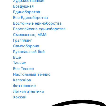
Художественная
Воздушная
Единоборства
Все Единоборства
Восточные единоборства
Европейские единоборства
Смешанные, ММА
Грэпплинг
Самооборона
Рукопашный бой
Еще
Теннис
Все Теннис
Настольный теннис
Капоэйра
Фехтование
Легкая атлетика
Хоккей