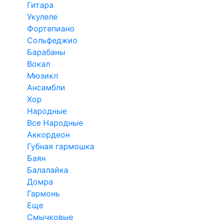
Гитара
Укулеле
Фортепиано
Сольфеджио
Барабаны
Вокал
Мюзикл
Ансамбли
Хор
Народные
Все Народные
Аккордеон
Губная гармошка
Баян
Балалайка
Домра
Гармонь
Еще
Смычковые