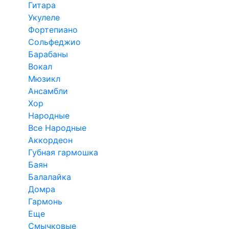
Гитара
Укулеле
Фортепиано
Сольфеджио
Барабаны
Вокал
Мюзикл
Ансамбли
Хор
Народные
Все Народные
Аккордеон
Губная гармошка
Баян
Балалайка
Домра
Гармонь
Еще
Смычковые