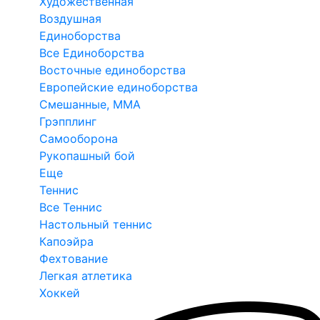
Художественная
Воздушная
Единоборства
Все Единоборства
Восточные единоборства
Европейские единоборства
Смешанные, ММА
Грэпплинг
Самооборона
Рукопашный бой
Еще
Теннис
Все Теннис
Настольный теннис
Капоэйра
Фехтование
Легкая атлетика
Хоккей