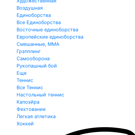
Художественная
Воздушная
Единоборства
Все Единоборства
Восточные единоборства
Европейские единоборства
Смешанные, ММА
Грэпплинг
Самооборона
Рукопашный бой
Еще
Теннис
Все Теннис
Настольный теннис
Капоэйра
Фехтование
Легкая атлетика
Хоккей