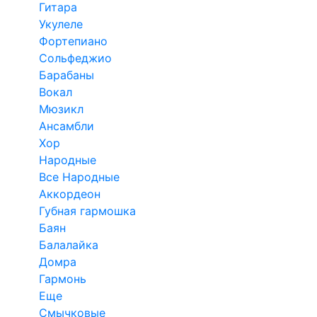
Гитара
Укулеле
Фортепиано
Сольфеджио
Барабаны
Вокал
Мюзикл
Ансамбли
Хор
Народные
Все Народные
Аккордеон
Губная гармошка
Баян
Балалайка
Домра
Гармонь
Еще
Смычковые