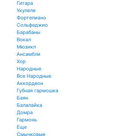
Гитара
Укулеле
Фортепиано
Сольфеджио
Барабаны
Вокал
Мюзикл
Ансамбли
Хор
Народные
Все Народные
Аккордеон
Губная гармошка
Баян
Балалайка
Домра
Гармонь
Еще
Смычковые