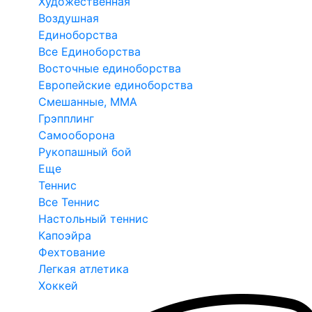
Художественная
Воздушная
Единоборства
Все Единоборства
Восточные единоборства
Европейские единоборства
Смешанные, ММА
Грэпплинг
Самооборона
Рукопашный бой
Еще
Теннис
Все Теннис
Настольный теннис
Капоэйра
Фехтование
Легкая атлетика
Хоккей