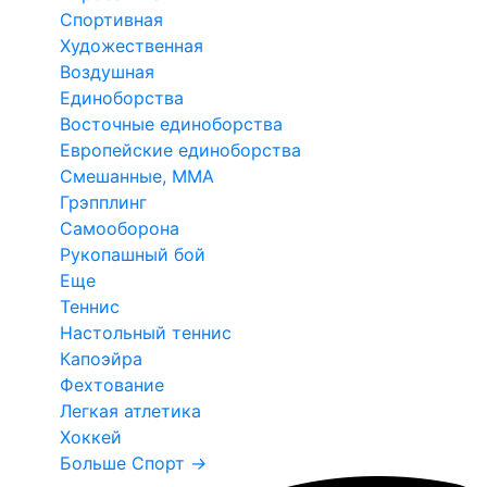
Спортивная
Художественная
Воздушная
Единоборства
Восточные единоборства
Европейские единоборства
Смешанные, ММА
Грэпплинг
Самооборона
Рукопашный бой
Еще
Теннис
Настольный теннис
Капоэйра
Фехтование
Легкая атлетика
Хоккей
Больше Спорт
→