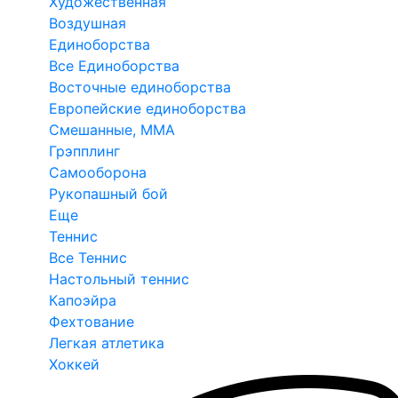
Художественная
Воздушная
Единоборства
Все Единоборства
Восточные единоборства
Европейские единоборства
Смешанные, ММА
Грэпплинг
Самооборона
Рукопашный бой
Еще
Теннис
Все Теннис
Настольный теннис
Капоэйра
Фехтование
Легкая атлетика
Хоккей