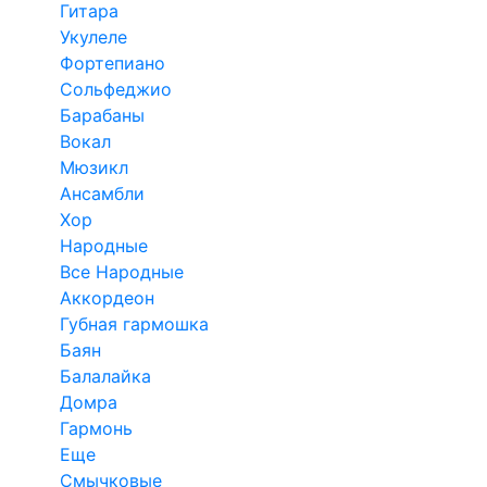
Гитара
Укулеле
Фортепиано
Сольфеджио
Барабаны
Вокал
Мюзикл
Ансамбли
Хор
Народные
Все Народные
Аккордеон
Губная гармошка
Баян
Балалайка
Домра
Гармонь
Еще
Смычковые