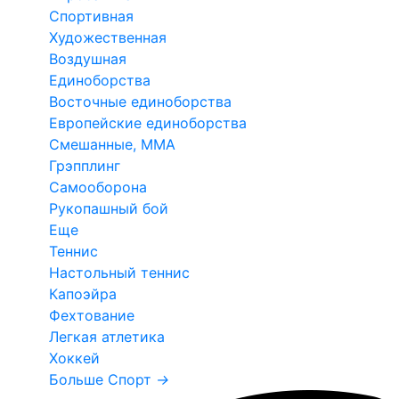
Спортивная
Художественная
Воздушная
Единоборства
Восточные единоборства
Европейские единоборства
Смешанные, ММА
Грэпплинг
Самооборона
Рукопашный бой
Еще
Теннис
Настольный теннис
Капоэйра
Фехтование
Легкая атлетика
Хоккей
Больше Спорт
→