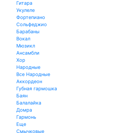
Гитара
Укулеле
Фортепиано
Сольфеджио
Барабаны
Вокал
Мюзикл
Ансамбли
Хор
Народные
Все Народные
Аккордеон
Губная гармошка
Баян
Балалайка
Домра
Гармонь
Еще
Смычковые