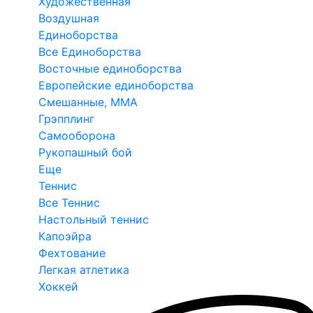
Художественная
Воздушная
Единоборства
Все Единоборства
Восточные единоборства
Европейские единоборства
Смешанные, ММА
Грэпплинг
Самооборона
Рукопашный бой
Еще
Теннис
Все Теннис
Настольный теннис
Капоэйра
Фехтование
Легкая атлетика
Хоккей