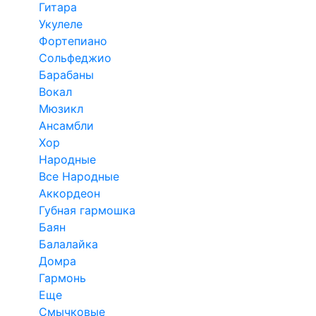
Гитара
Укулеле
Фортепиано
Сольфеджио
Барабаны
Вокал
Мюзикл
Ансамбли
Хор
Народные
Все Народные
Аккордеон
Губная гармошка
Баян
Балалайка
Домра
Гармонь
Еще
Смычковые