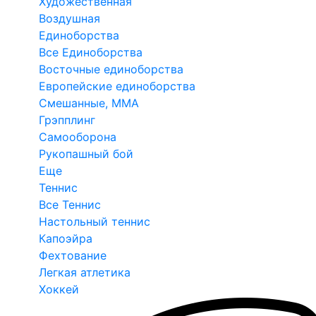
Художественная
Воздушная
Единоборства
Все Единоборства
Восточные единоборства
Европейские единоборства
Смешанные, ММА
Грэпплинг
Самооборона
Рукопашный бой
Еще
Теннис
Все Теннис
Настольный теннис
Капоэйра
Фехтование
Легкая атлетика
Хоккей