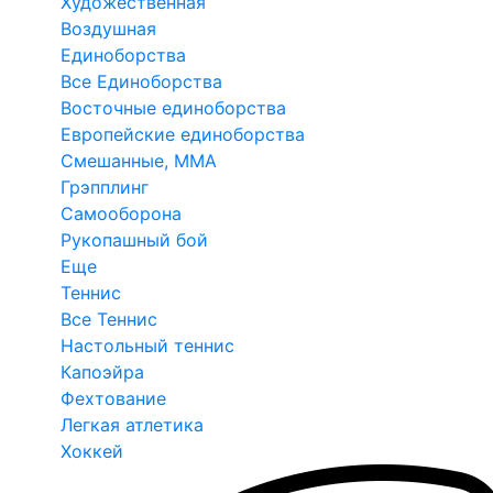
Художественная
Воздушная
Единоборства
Все Единоборства
Восточные единоборства
Европейские единоборства
Смешанные, ММА
Грэпплинг
Самооборона
Рукопашный бой
Еще
Теннис
Все Теннис
Настольный теннис
Капоэйра
Фехтование
Легкая атлетика
Хоккей