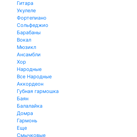
Гитара
Укулеле
Фортепиано
Сольфеджио
Барабаны
Вокал
Мюзикл
Ансамбли
Хор
Народные
Все Народные
Аккордеон
Губная гармошка
Баян
Балалайка
Домра
Гармонь
Еще
Смычковые