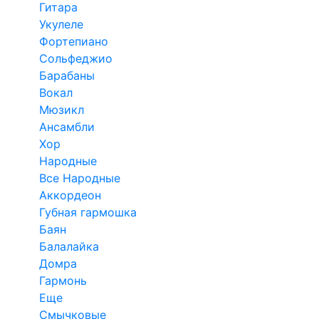
Гитара
Укулеле
Фортепиано
Сольфеджио
Барабаны
Вокал
Мюзикл
Ансамбли
Хор
Народные
Все Народные
Аккордеон
Губная гармошка
Баян
Балалайка
Домра
Гармонь
Еще
Смычковые