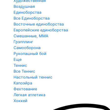
Художественная
Воздушная
Единоборства
Все Единоборства
Восточные единоборства
Европейские единоборства
Смешанные, ММА
Грэпплинг
Самооборона
Рукопашный бой
Еще
Теннис
Все Теннис
Настольный теннис
Капоэйра
Фехтование
Легкая атлетика
Хоккей