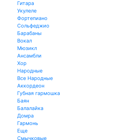
Гитара
Укулеле
Фортепиано
Сольфеджио
Барабаны
Вокал
Мюзикл
Ансамбли
Хор
Народные
Все Народные
Аккордеон
Губная гармошка
Баян
Балалайка
Домра
Гармонь
Еще
Смычковые