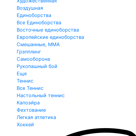
Художественная
Воздушная
Единоборства
Все Единоборства
Восточные единоборства
Европейские единоборства
Смешанные, ММА
Грэпплинг
Самооборона
Рукопашный бой
Еще
Теннис
Все Теннис
Настольный теннис
Капоэйра
Фехтование
Легкая атлетика
Хоккей