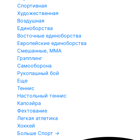
Спортивная
Художественная
Воздушная
Единоборства
Восточные единоборства
Европейские единоборства
Смешанные, ММА
Грэпплинг
Самооборона
Рукопашный бой
Еще
Теннис
Настольный теннис
Капоэйра
Фехтование
Легкая атлетика
Хоккей
Больше Спорт
→