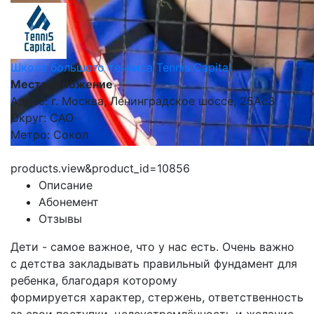
Школа большого тенниса Tennis Capital
Местоположение
Адрес: г. Москва, Ленинградское шоссе, 25Ас3
Округ: САО
Метро: Сокол
products.view&product_id=10856
Описание
Абонемент
Отзывы
Дети - самое важное, что у нас есть.
Очень важно
с детства закладывать правильный фундамент для
ребенка, благодаря которому
формируется характер, стержень, ответственность