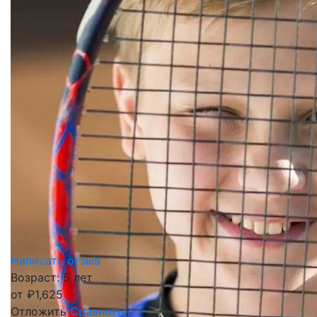
Написать отзыв
Возраст: 5 лет
от
₽
1,625
Отложить
Сравнить