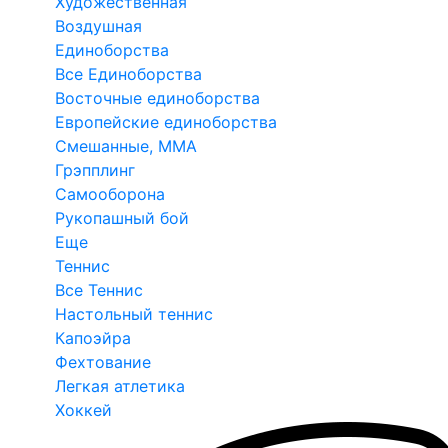
Художественная
Воздушная
Единоборства
Все Единоборства
Восточные единоборства
Европейские единоборства
Смешанные, ММА
Грэпплинг
Самооборона
Рукопашный бой
Еще
Теннис
Все Теннис
Настольный теннис
Капоэйра
Фехтование
Легкая атлетика
Хоккей