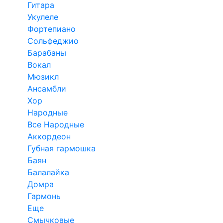
Гитара
Укулеле
Фортепиано
Сольфеджио
Барабаны
Вокал
Мюзикл
Ансамбли
Хор
Народные
Все Народные
Аккордеон
Губная гармошка
Баян
Балалайка
Домра
Гармонь
Еще
Смычковые