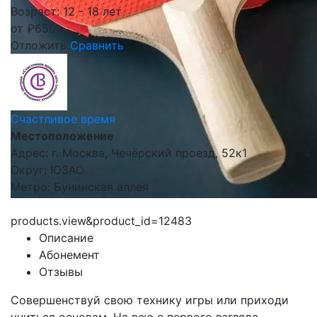
Возраст: 12 - 18 лет
от
₽
650
Отложить
Сравнить
Счастливое время
Местоположение
Адрес: г. Москва, Чечёрский проезд, 52к1
Округ: ЮЗАО
Метро: Бунинская аллея
products.view&product_id=12483
Описание
Абонемент
Отзывы
Совершенствуй свою технику игры или приходи