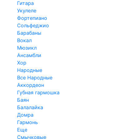
Гитара
Укулеле
Фортепиано
Сольфеджио
Барабаны
Вокал
Мюзикл
Ансамбли
Хор
Народные
Все Народные
Аккордеон
Губная гармошка
Баян
Балалайка
Домра
Гармонь
Еще
Смычковые