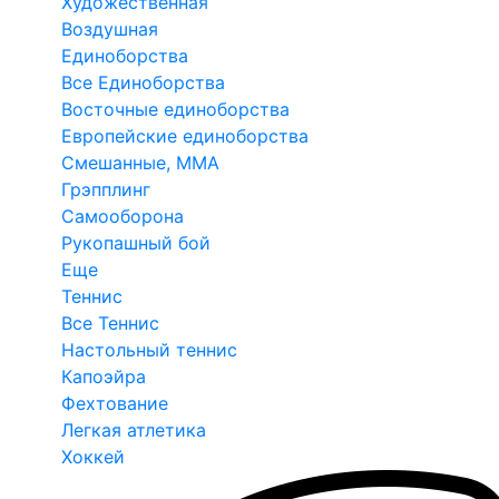
Художественная
Воздушная
Единоборства
Все Единоборства
Восточные единоборства
Европейские единоборства
Смешанные, ММА
Грэпплинг
Самооборона
Рукопашный бой
Еще
Теннис
Все Теннис
Настольный теннис
Капоэйра
Фехтование
Легкая атлетика
Хоккей