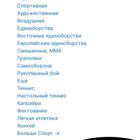
Спортивная
Художественная
Воздушная
Единоборства
Восточные единоборства
Европейские единоборства
Смешанные, ММА
Грэпплинг
Самооборона
Рукопашный бой
Еще
Теннис
Настольный теннис
Капоэйра
Фехтование
Легкая атлетика
Хоккей
Больше Спорт
→