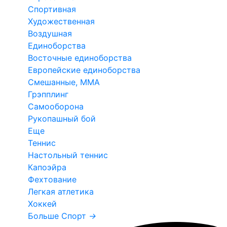
Спортивная
Художественная
Воздушная
Единоборства
Восточные единоборства
Европейские единоборства
Смешанные, ММА
Грэпплинг
Самооборона
Рукопашный бой
Еще
Теннис
Настольный теннис
Капоэйра
Фехтование
Легкая атлетика
Хоккей
Больше Спорт
→