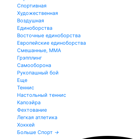
Спортивная
Художественная
Воздушная
Единоборства
Восточные единоборства
Европейские единоборства
Смешанные, ММА
Грэпплинг
Самооборона
Рукопашный бой
Еще
Теннис
Настольный теннис
Капоэйра
Фехтование
Легкая атлетика
Хоккей
Больше Спорт
→